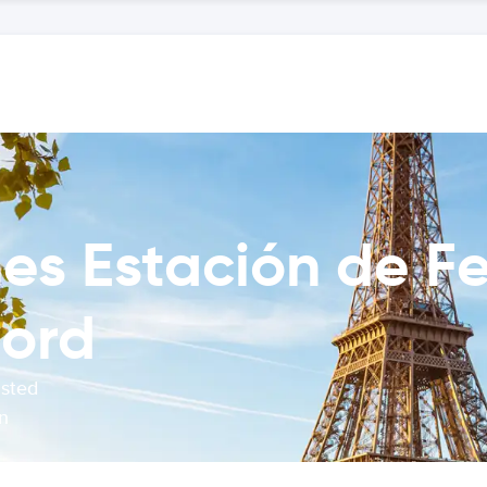
es Estación de Fe
Nord
usted
n