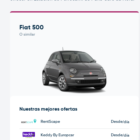
Fiat 500
O similar
Nuestras mejores ofertas
RentScape
Desde
/día
Keddy By Europcar
Desde
/día