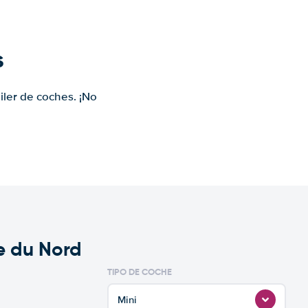
s
iler de coches. ¡No
re du Nord
TIPO DE COCHE
Mini