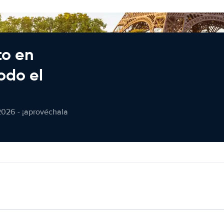
to en
odo el
2026 - ¡aprovéchala