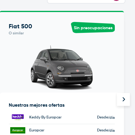
Fiat 500
Sin preocupaciones
O similar
Nuestras mejores ofertas
Keddy By Europcar
Desde
/día
Europcar
Desde
/día