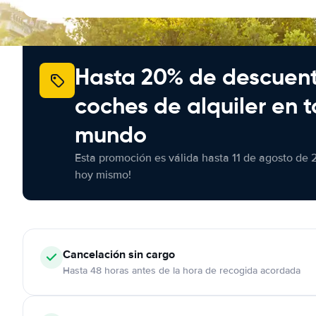
Hasta 20% de descuen
coches de alquiler en t
mundo
Esta promoción es válida hasta 11 de agosto de 
hoy mismo!
Cancelación
sin cargo
Hasta 48 horas antes de la hora de recogida acordada