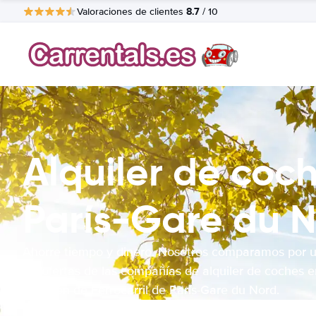
8.7
Valoraciones de clientes
/ 10
Alquiler de coch
París-Gare du 
Ahorre tiempo y dinero. Nosotros comparamos por 
las ofertas de las compañías de alquiler de coches e
Estación de Ferrocarril de París-Gare du Nord.