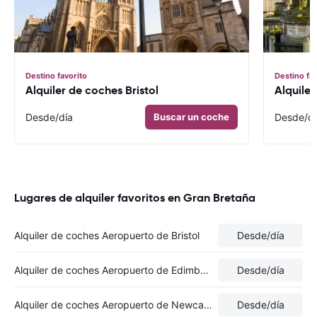
Destino favorito
Destino fa
Alquiler de coches Bristol
Alquile
Desde
/día
Buscar un coche
Desde
/d
Lugares de alquiler favoritos en Gran Bretaña
Alquiler de coches Aeropuerto de Bristol
Desde
/día
Alquiler de coches Aeropuerto de Edimburgo
Desde
/día
Alquiler de coches Aeropuerto de Newcastle
Desde
/día