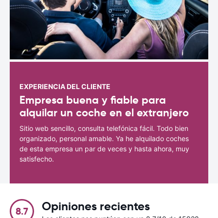
EXPERIENCIA DEL CLIENTE
Empresa buena y fiable para
alquilar un coche en el extranjero
Sitio web sencillo, consulta telefónica fácil. Todo bien
organizado, personal amable. Ya he alquilado coches
de esta empresa un par de veces y hasta ahora, muy
satisfecho.
Opiniones recientes
8.7