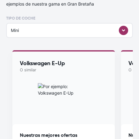
ejemplos de nuestra gama en Gran Bretaña
TIPO DE COCHE
Mini
Volkswagen E-Up
Vol
O similar
O sim
Nuestras mejores ofertas
Nues