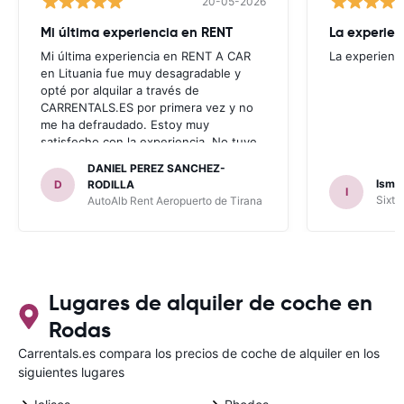
20-05-2026
Mi última experiencia en RENT
La experien
Mi última experiencia en RENT A CAR
La experienc
en Lituania fue muy desagradable y
opté por alquilar a través de
CARRENTALS.ES por primera vez y no
me ha defraudado. Estoy muy
satisfecho con la experiencia. No tuve
problema con AUTOALB, no me
DANIEL PEREZ SANCHEZ-
invitaron a adquirir un seguro (como
Ismae
D
RODILLA
I
había leído en varios blog). En mis
Sixt 
AutoAlb Rent Aeropuerto de Tirana
anteriores viajes nunca había alquilado
con CARRENTALS y si mi próximo viaje
tengo opción volverá a alquilar vehículo
con CARRETALS. Muchas gracias.
RECOMIENDO CARRENTALS al menos
para ALBANIA
Lugares de alquiler de coche en
Rodas
Carrentals.es compara los precios de coche de alquiler en los
siguientes lugares