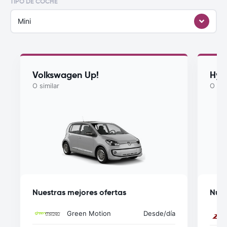
TIPO DE COCHE
Mini
Volkswagen Up!
Hyu
O similar
O sim
Nuestras mejores ofertas
Nues
Green Motion
Desde
/día