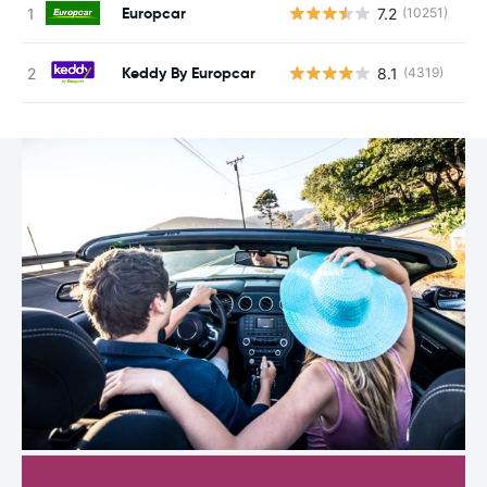
Europcar
7.2
(10251)
N
Keddy By Europcar
8.1
(4319)
N