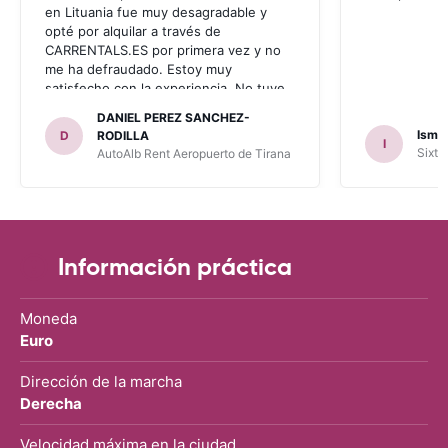
en Lituania fue muy desagradable y
opté por alquilar a través de
CARRENTALS.ES por primera vez y no
me ha defraudado. Estoy muy
satisfecho con la experiencia. No tuve
problema con AUTOALB, no me
DANIEL PEREZ SANCHEZ-
invitaron a adquirir un seguro (como
Ismae
D
RODILLA
I
había leído en varios blog). En mis
Sixt 
AutoAlb Rent Aeropuerto de Tirana
anteriores viajes nunca había alquilado
con CARRENTALS y si mi próximo viaje
tengo opción volverá a alquilar vehículo
con CARRETALS. Muchas gracias.
RECOMIENDO CARRENTALS al menos
para ALBANIA
Información práctica
Moneda
Euro
Dirección de la marcha
Derecha
Velocidad máxima en la ciudad