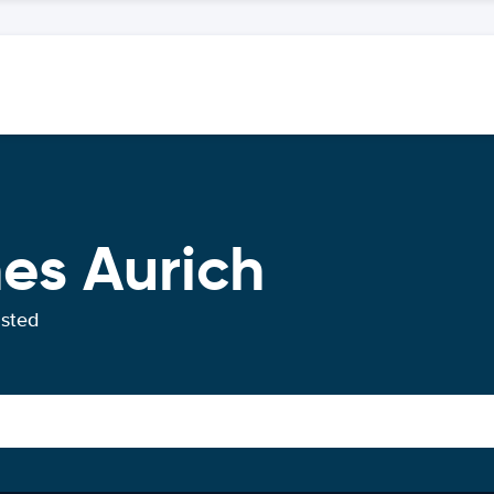
hes Aurich
usted