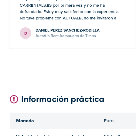
CARRENTALS.ES por primera vez y no me ha
defraudado. Estoy muy satisfecho con la experiencia.
No tuve problema con AUTOALB, no me invitaron a
adquirir un seguro (como había leído en varios blog). En
DANIEL PEREZ SANCHEZ-RODILLA
mis anteriores viajes nunca había alquilado con
D
AutoAlb Rent Aeropuerto de Tirana
CARRENTALS y si mi próximo viaje tengo opción
volverá a alquilar vehículo con CARRETALS. Muchas
gracias. RECOMIENDO CARRENTALS al menos para
ALBANIA
Información práctica
Moneda
Euro