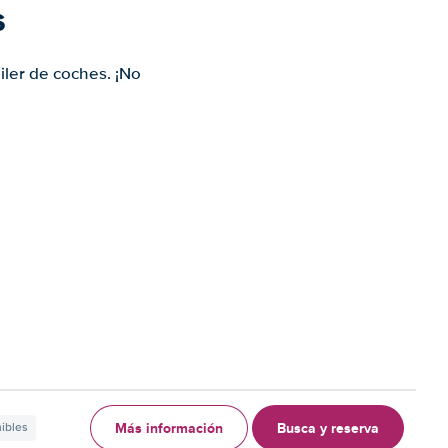
s
iler de coches. ¡No
Más información
Busca y reserva
nibles