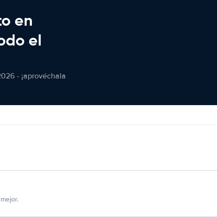
to en
odo el
2026 - ¡aprovéchala
mejor.