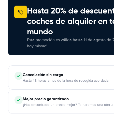
Hasta 20% de descuen
coches de alquiler en t
mundo
Esta promoción es válida hasta 11 de agosto de 
hoy mismo!
Cancelación
sin cargo
Hasta 48 horas antes de la hora de recogida acordada
Mejor precio garantizado
¿Has encontrado un precio mejor? Te haremos una oferta 