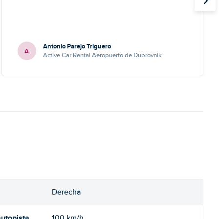
Antonio Parejo Triguero
A
Active Car Rental Aeropuerto de Dubrovnik
Derecha
utopista
100 km/h