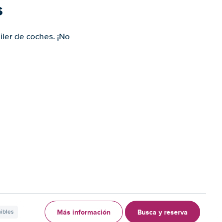
s
iler de coches. ¡No
Más información
Busca y reserva
nibles