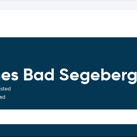
ches Bad Segeber
usted
Bad