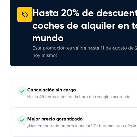
Hasta 20% de descuen
coches de alquiler en t
mundo
Esta promoción es válida hasta 11 de agosto de 
hoy mismo!
Cancelación
sin cargo
Hasta 48 horas antes de la hora de recogida acordada
Mejor precio garantizado
¿Has encontrado un precio mejor? Te haremos una oferta 