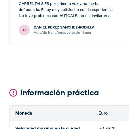
CARRENTALS.ES por primera vez y no me ha
defraudado. Estoy muy satisfecho con la experiencia.
No tuve problema con AUTOALB, no me invitaron a
adquirir un seguro (como había leído en varios blog). En
DANIEL PEREZ SANCHEZ-RODILLA
mis anteriores viajes nunca había alquilado con
D
AutoAlb Rent Aeropuerto de Tirana
CARRENTALS y si mi próximo viaje tengo opción
volverá a alquilar vehículo con CARRETALS. Muchas
gracias. RECOMIENDO CARRENTALS al menos para
ALBANIA
Información práctica
Moneda
Euro
Velocidad máxima en la ciudad
50 km/h