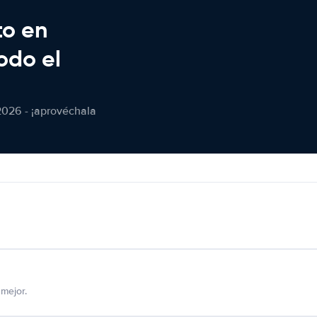
to en
odo el
2026 - ¡aprovéchala
mejor.