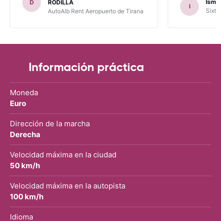
Ismae
D
RODILLA
I
había leído en varios blog). En mis
Sixt 
AutoAlb Rent Aeropuerto de Tirana
anteriores viajes nunca había alquilado
con CARRENTALS y si mi próximo viaje
tengo opción volverá a alquilar vehículo
con CARRETALS. Muchas gracias.
RECOMIENDO CARRENTALS al menos
para ALBANIA
Información práctica
Moneda
Euro
Dirección de la marcha
Derecha
Velocidad máxima en la ciudad
50 km/h
Velocidad máxima en la autopista
100 km/h
Idioma