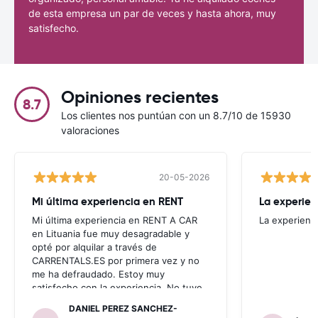
de esta empresa un par de veces y hasta ahora, muy
satisfecho.
Opiniones recientes
8.7
Los clientes nos puntúan con un 8.7/10 de 15930
valoraciones
20-05-2026
Mi última experiencia en RENT
La experien
Mi última experiencia en RENT A CAR
La experienc
en Lituania fue muy desagradable y
opté por alquilar a través de
CARRENTALS.ES por primera vez y no
me ha defraudado. Estoy muy
satisfecho con la experiencia. No tuve
problema con AUTOALB, no me
DANIEL PEREZ SANCHEZ-
invitaron a adquirir un seguro (como