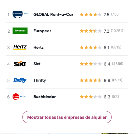
GLOBAL Rent-a-Car
7.5
(756)
N
Europcar
7.2
(10251)
N
Hertz
8.1
(8812)
N
Sixt
6.4
(4356)
N
Thrifty
8.9
(6971)
N
Buchbinder
6.3
(572)
N
Mostrar todas las empresas de alquiler