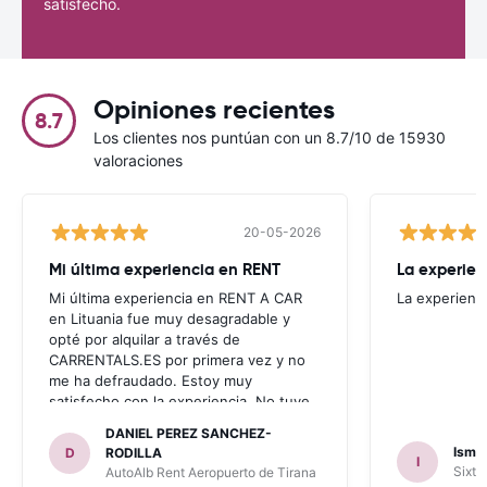
satisfecho.
Opiniones recientes
8.7
Los clientes nos puntúan con un 8.7/10 de 15930
valoraciones
20-05-2026
Mi última experiencia en RENT
La experien
Mi última experiencia en RENT A CAR
La experienc
en Lituania fue muy desagradable y
opté por alquilar a través de
CARRENTALS.ES por primera vez y no
me ha defraudado. Estoy muy
satisfecho con la experiencia. No tuve
problema con AUTOALB, no me
DANIEL PEREZ SANCHEZ-
invitaron a adquirir un seguro (como
Ismae
D
RODILLA
I
había leído en varios blog). En mis
Sixt 
AutoAlb Rent Aeropuerto de Tirana
anteriores viajes nunca había alquilado