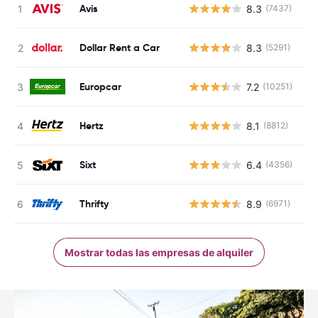
Avis
8.3
(7437)
N
Dollar Rent a Car
8.3
(5291)
N
Europcar
7.2
(10251)
N
Hertz
8.1
(8812)
N
Sixt
6.4
(4356)
N
Thrifty
8.9
(6971)
N
Mostrar todas las empresas de alquiler