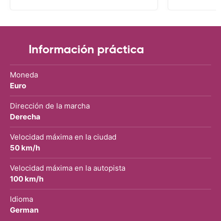
con CARRENTALS y si mi próximo viaje
tengo opción volverá a alquilar vehículo
con CARRETALS. Muchas gracias.
RECOMIENDO CARRENTALS al menos
para ALBANIA
Información práctica
Moneda
Euro
Dirección de la marcha
Derecha
Velocidad máxima en la ciudad
50 km/h
Velocidad máxima en la autopista
100 km/h
Idioma
German