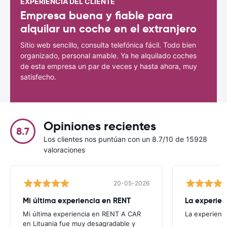
EXPERIENCIA DEL CLIENTE
Empresa buena y fiable para
alquilar un coche en el extranjero
Sitio web sencillo, consulta telefónica fácil. Todo bien
organizado, personal amable. Ya he alquilado coches
de esta empresa un par de veces y hasta ahora, muy
satisfecho.
Opiniones recientes
8.7
Los clientes nos puntúan con un 8.7/10 de 15928
valoraciones
20-05-2026
Mi última experiencia en RENT
La experien
Mi última experiencia en RENT A CAR
La experienc
en Lituania fue muy desagradable y