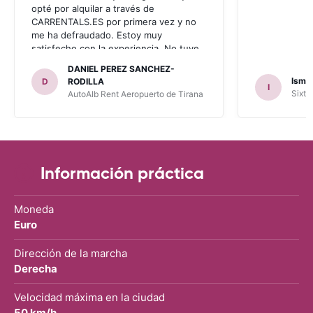
opté por alquilar a través de
CARRENTALS.ES por primera vez y no
me ha defraudado. Estoy muy
satisfecho con la experiencia. No tuve
problema con AUTOALB, no me
DANIEL PEREZ SANCHEZ-
invitaron a adquirir un seguro (como
Ismae
D
RODILLA
I
había leído en varios blog). En mis
Sixt 
AutoAlb Rent Aeropuerto de Tirana
anteriores viajes nunca había alquilado
con CARRENTALS y si mi próximo viaje
tengo opción volverá a alquilar vehículo
con CARRETALS. Muchas gracias.
RECOMIENDO CARRENTALS al menos
para ALBANIA
Información práctica
Moneda
Euro
Dirección de la marcha
Derecha
Velocidad máxima en la ciudad
50 km/h