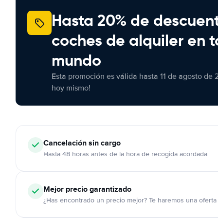
Hasta 20% de descuen
coches de alquiler en t
mundo
Esta promoción es válida hasta 11 de agosto de 
hoy mismo!
Cancelación
sin cargo
Hasta 48 horas antes de la hora de recogida acordada
Mejor precio garantizado
¿Has encontrado un precio mejor? Te haremos una oferta 