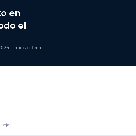
to en
odo el
2026 - ¡aprovéchala
mejor.