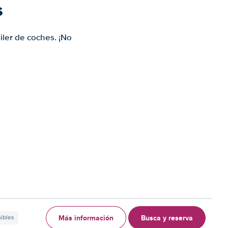
s
iler de coches. ¡No
Más información
Busca y reserva
nibles