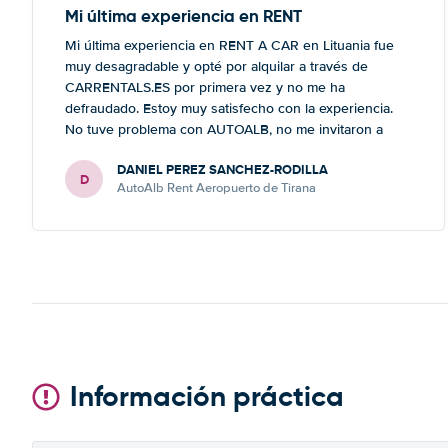
Mi última experiencia en RENT
Mi última experiencia en RENT A CAR en Lituania fue
muy desagradable y opté por alquilar a través de
CARRENTALS.ES por primera vez y no me ha
defraudado. Estoy muy satisfecho con la experiencia.
No tuve problema con AUTOALB, no me invitaron a
adquirir un seguro (como había leído en varios blog). En
DANIEL PEREZ SANCHEZ-RODILLA
mis anteriores viajes nunca había alquilado con
D
AutoAlb Rent Aeropuerto de Tirana
CARRENTALS y si mi próximo viaje tengo opción
volverá a alquilar vehículo con CARRETALS. Muchas
gracias. RECOMIENDO CARRENTALS al menos para
ALBANIA
Información práctica