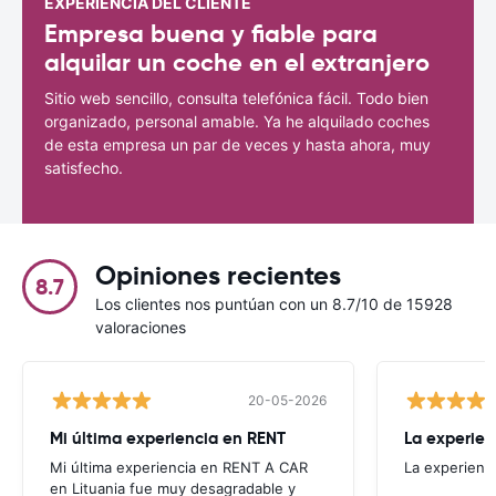
EXPERIENCIA DEL CLIENTE
Empresa buena y fiable para
alquilar un coche en el extranjero
Sitio web sencillo, consulta telefónica fácil. Todo bien
organizado, personal amable. Ya he alquilado coches
de esta empresa un par de veces y hasta ahora, muy
satisfecho.
Opiniones recientes
8.7
Los clientes nos puntúan con un 8.7/10 de 15928
valoraciones
20-05-2026
Mi última experiencia en RENT
La experien
Mi última experiencia en RENT A CAR
La experienc
en Lituania fue muy desagradable y