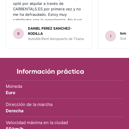
opté por alquilar a través de
CARRENTALS.ES por primera vez y no
me ha defraudado. Estoy muy
satisfecho con la experiencia. No tuve
problema con AUTOALB, no me
DANIEL PEREZ SANCHEZ-
invitaron a adquirir un seguro (como
Ismae
D
RODILLA
I
había leído en varios blog). En mis
Sixt 
AutoAlb Rent Aeropuerto de Tirana
anteriores viajes nunca había alquilado
con CARRENTALS y si mi próximo viaje
tengo opción volverá a alquilar vehículo
con CARRETALS. Muchas gracias.
RECOMIENDO CARRENTALS al menos
para ALBANIA
Información práctica
Moneda
Euro
Dirección de la marcha
Derecha
Velocidad máxima en la ciudad
50 km/h