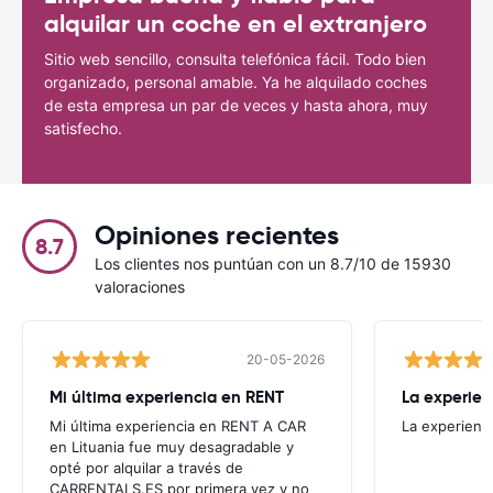
alquilar un coche en el extranjero
Sitio web sencillo, consulta telefónica fácil. Todo bien
organizado, personal amable. Ya he alquilado coches
de esta empresa un par de veces y hasta ahora, muy
satisfecho.
Opiniones recientes
8.7
Los clientes nos puntúan con un 8.7/10 de 15930
valoraciones
20-05-2026
Mi última experiencia en RENT
La experien
Mi última experiencia en RENT A CAR
La experienc
en Lituania fue muy desagradable y
opté por alquilar a través de
CARRENTALS.ES por primera vez y no