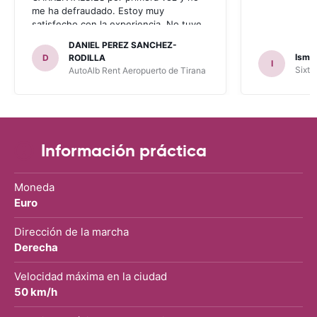
me ha defraudado. Estoy muy
satisfecho con la experiencia. No tuve
problema con AUTOALB, no me
DANIEL PEREZ SANCHEZ-
invitaron a adquirir un seguro (como
Ismae
D
RODILLA
I
había leído en varios blog). En mis
Sixt 
AutoAlb Rent Aeropuerto de Tirana
anteriores viajes nunca había alquilado
con CARRENTALS y si mi próximo viaje
tengo opción volverá a alquilar vehículo
con CARRETALS. Muchas gracias.
RECOMIENDO CARRENTALS al menos
para ALBANIA
Información práctica
Moneda
Euro
Dirección de la marcha
Derecha
Velocidad máxima en la ciudad
50 km/h