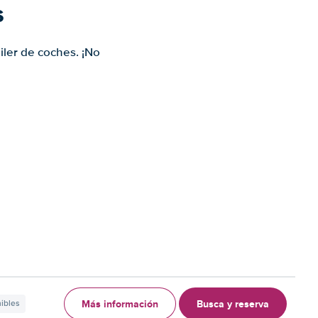
s
iler de coches. ¡No
Más información
Busca y reserva
nibles