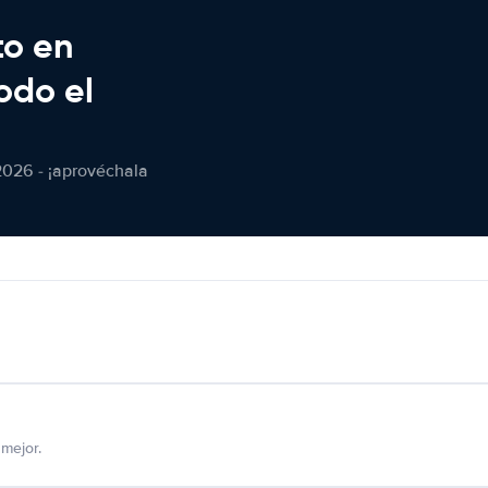
to en
odo el
2026 - ¡aprovéchala
mejor.