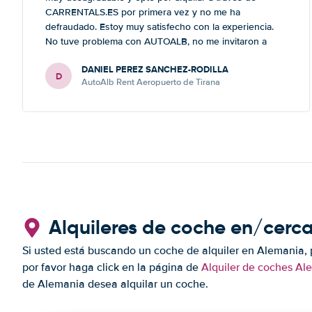
CARRENTALS.ES por primera vez y no me ha
defraudado. Estoy muy satisfecho con la experiencia.
No tuve problema con AUTOALB, no me invitaron a
adquirir un seguro (como había leído en varios blog). En
DANIEL PEREZ SANCHEZ-RODILLA
mis anteriores viajes nunca había alquilado con
D
AutoAlb Rent Aeropuerto de Tirana
CARRENTALS y si mi próximo viaje tengo opción
volverá a alquilar vehículo con CARRETALS. Muchas
gracias. RECOMIENDO CARRENTALS al menos para
ALBANIA
Alquileres de coche en/cerc
Si usted está buscando un coche de alquiler en Alemania, 
por favor haga click en la página de
Alquiler de coches Al
de Alemania desea alquilar un coche.