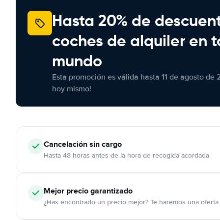
Hasta 20% de descuen
coches de alquiler en t
mundo
Esta promoción es válida hasta 11 de agosto de 
hoy mismo!
Cancelación
sin cargo
Hasta 48 horas antes de la hora de recogida acordada
Mejor precio garantizado
¿Has encontrado un precio mejor? Te haremos una oferta 