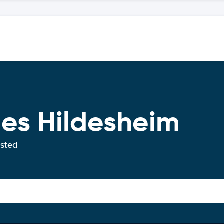
hes Hildesheim
usted