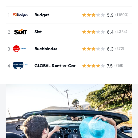
Budget
5.9
(11503)
N
Sixt
6.4
(4354)
N
Buchbinder
6.3
(572)
N
GLOBAL Rent-a-Car
7.5
(756)
N