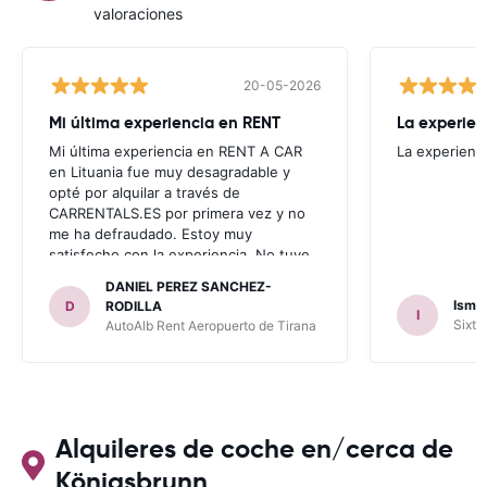
valoraciones
20-05-2026
Mi última experiencia en RENT
La experien
Mi última experiencia en RENT A CAR
La experienc
en Lituania fue muy desagradable y
opté por alquilar a través de
CARRENTALS.ES por primera vez y no
me ha defraudado. Estoy muy
satisfecho con la experiencia. No tuve
problema con AUTOALB, no me
DANIEL PEREZ SANCHEZ-
invitaron a adquirir un seguro (como
Ismae
D
RODILLA
I
había leído en varios blog). En mis
Sixt 
AutoAlb Rent Aeropuerto de Tirana
anteriores viajes nunca había alquilado
con CARRENTALS y si mi próximo viaje
tengo opción volverá a alquilar vehículo
con CARRETALS. Muchas gracias.
RECOMIENDO CARRENTALS al menos
para ALBANIA
Alquileres de coche en/cerca de
Königsbrunn