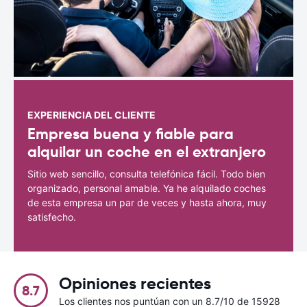
EXPERIENCIA DEL CLIENTE
Empresa buena y fiable para
alquilar un coche en el extranjero
Sitio web sencillo, consulta telefónica fácil. Todo bien
organizado, personal amable. Ya he alquilado coches
de esta empresa un par de veces y hasta ahora, muy
satisfecho.
Opiniones recientes
8.7
Los clientes nos puntúan con un 8.7/10 de 15928