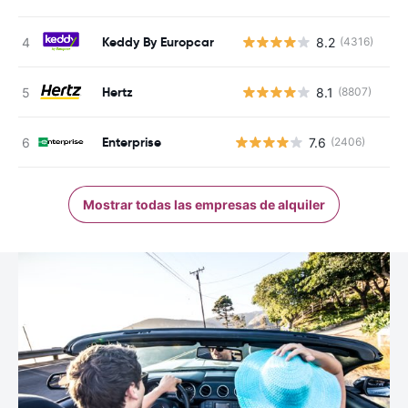
Keddy By Europcar
8.2
(4316)
N
Hertz
8.1
(8807)
N
Enterprise
7.6
(2406)
Mostrar todas las empresas de alquiler