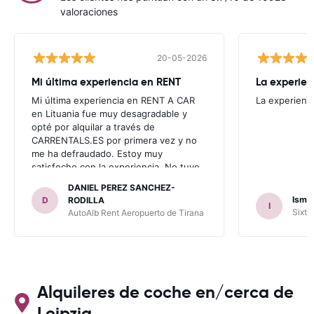
valoraciones
20-05-2026
Mi última experiencia en RENT
La experien
Mi última experiencia en RENT A CAR
La experienc
en Lituania fue muy desagradable y
opté por alquilar a través de
CARRENTALS.ES por primera vez y no
me ha defraudado. Estoy muy
satisfecho con la experiencia. No tuve
problema con AUTOALB, no me
DANIEL PEREZ SANCHEZ-
invitaron a adquirir un seguro (como
Ismae
D
RODILLA
I
había leído en varios blog). En mis
Sixt 
AutoAlb Rent Aeropuerto de Tirana
anteriores viajes nunca había alquilado
con CARRENTALS y si mi próximo viaje
tengo opción volverá a alquilar vehículo
con CARRETALS. Muchas gracias.
RECOMIENDO CARRENTALS al menos
para ALBANIA
Alquileres de coche en/cerca de
Leipzig