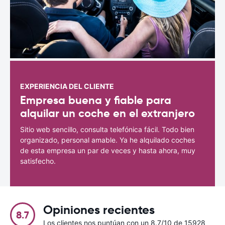
EXPERIENCIA DEL CLIENTE
Empresa buena y fiable para
alquilar un coche en el extranjero
Sitio web sencillo, consulta telefónica fácil. Todo bien
organizado, personal amable. Ya he alquilado coches
de esta empresa un par de veces y hasta ahora, muy
satisfecho.
Opiniones recientes
8.7
Los clientes nos puntúan con un 8.7/10 de 15928