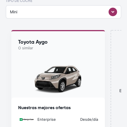
TIPO DE COCHE
Mini
Toyota Aygo
O similar
¿
Esta
o
Nuestras mejores ofertas
Enterprise
Desde
/día