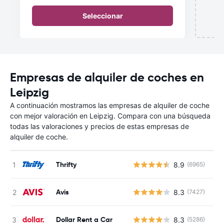
Seleccionar
Empresas de alquiler de coches en
Leipzig
A continuación mostramos las empresas de alquiler de coche
con mejor valoración en Leipzig. Compara con una búsqueda
todas las valoraciones y precios de estas empresas de
alquiler de coche.
Thrifty
8.9
(6965)
N
Avis
8.3
(7427)
N
Dollar Rent a Car
8.3
(5286)
N