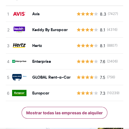
Avis
8.3
(7427)
N
Keddy By Europcar
8.1
(4316)
N
Hertz
8.1
(8807)
N
Enterprise
7.6
(2406)
N
GLOBAL Rent-a-Car
7.5
(756)
N
Europcar
7.3
(10239)
N
Mostrar todas las empresas de alquiler