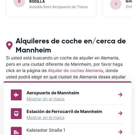
Ismae
D
RODILLA
I
había leído en varios blog). En mis
Sixt 
AutoAlb Rent Aeropuerto de Tirana
anteriores viajes nunca había alquilado
con CARRENTALS y si mi próximo viaje
tengo opción volverá a alquilar vehículo
con CARRETALS. Muchas gracias.
RECOMIENDO CARRENTALS al menos
para ALBANIA
Alquileres de coche en/cerca de
Mannheim
Si usted está buscando un coche de alquiler en Alemania,
pero en una ciudad diferente de Mannheim, por favor haga
click en la página de
Alquiler de coches Alemania
, donde
usted podrá elegir en qué ciudad de Alemania desea alquilar
un coche.
Aeropuerto de Mannheim
Mostrar en el mapa
Estación de Ferrocarril de Mannheim
Mostrar en el mapa
Kallstadter Straße 1