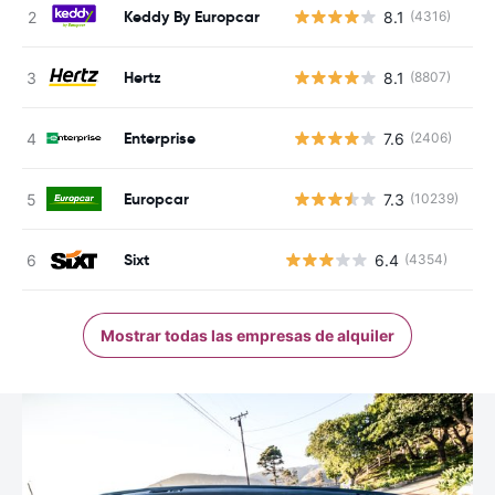
Keddy By Europcar
8.1
(4316)
N
Hertz
8.1
(8807)
N
Enterprise
7.6
(2406)
N
Europcar
7.3
(10239)
N
Sixt
6.4
(4354)
Mostrar todas las empresas de alquiler