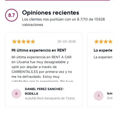
Opiniones recientes
8.7
Los clientes nos puntúan con un 8.7/10 de 15928
valoraciones
20-05-2026
Mi última experiencia en RENT
La experien
Mi última experiencia en RENT A CAR
La experienc
en Lituania fue muy desagradable y
opté por alquilar a través de
CARRENTALS.ES por primera vez y no
me ha defraudado. Estoy muy
satisfecho con la experiencia. No tuve
problema con AUTOALB, no me
DANIEL PEREZ SANCHEZ-
invitaron a adquirir un seguro (como
Ismae
D
RODILLA
I
había leído en varios blog). En mis
Sixt 
AutoAlb Rent Aeropuerto de Tirana
anteriores viajes nunca había alquilado
con CARRENTALS y si mi próximo viaje
tengo opción volverá a alquilar vehículo