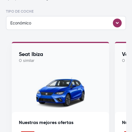
TIPO DE COCHE
Económico
Seat Ibiza
Vol
O similar
O sim
Nuestras mejores ofertas
Nues