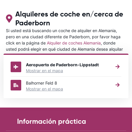
con CARRETALS. Muchas gracias.
RECOMIENDO CARRENTALS al menos
para ALBANIA
Alquileres de coche en/cerca de
Paderborn
Si usted está buscando un coche de alquiler en Alemania,
pero en una ciudad diferente de Paderborn, por favor haga
click en la página de
Alquiler de coches Alemania
, donde
usted podrá elegir en qué ciudad de Alemania desea alquilar
un coche.
Aeropuerto de Paderborn-Lippstadt
Mostrar en el mapa
Balhorner Feld 8
Mostrar en el mapa
Información práctica