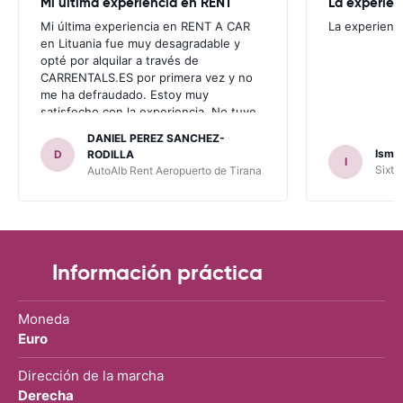
Mi última experiencia en RENT
La experien
Mi última experiencia en RENT A CAR
La experienc
en Lituania fue muy desagradable y
opté por alquilar a través de
CARRENTALS.ES por primera vez y no
me ha defraudado. Estoy muy
satisfecho con la experiencia. No tuve
problema con AUTOALB, no me
DANIEL PEREZ SANCHEZ-
invitaron a adquirir un seguro (como
Ismae
D
RODILLA
I
había leído en varios blog). En mis
Sixt 
AutoAlb Rent Aeropuerto de Tirana
anteriores viajes nunca había alquilado
con CARRENTALS y si mi próximo viaje
tengo opción volverá a alquilar vehículo
con CARRETALS. Muchas gracias.
RECOMIENDO CARRENTALS al menos
para ALBANIA
Información práctica
Moneda
Euro
Dirección de la marcha
Derecha