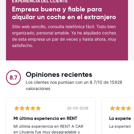
EXPERIENCIA DEL CLIENTE
Empresa buena y fiable para
alquilar un coche en el extranjero
Sitio web sencillo, consulta telefónica fácil. Todo bien
organizado, personal amable. Ya he alquilado coches
de esta empresa un par de veces y hasta ahora, muy
satisfecho.
Opiniones recientes
8.7
Los clientes nos puntúan con un 8.7/10 de 15928
valoraciones
20-05-2026
Mi última experiencia en RENT
La experien
Mi última experiencia en RENT A CAR
La experienc
en Lituania fue muy desagradable y