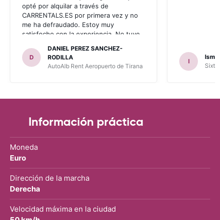
opté por alquilar a través de
CARRENTALS.ES por primera vez y no
me ha defraudado. Estoy muy
satisfecho con la experiencia. No tuve
problema con AUTOALB, no me
DANIEL PEREZ SANCHEZ-
invitaron a adquirir un seguro (como
Ismae
D
RODILLA
I
había leído en varios blog). En mis
Sixt 
AutoAlb Rent Aeropuerto de Tirana
anteriores viajes nunca había alquilado
con CARRENTALS y si mi próximo viaje
tengo opción volverá a alquilar vehículo
con CARRETALS. Muchas gracias.
RECOMIENDO CARRENTALS al menos
para ALBANIA
Información práctica
Moneda
Euro
Dirección de la marcha
Derecha
Velocidad máxima en la ciudad
50 km/h