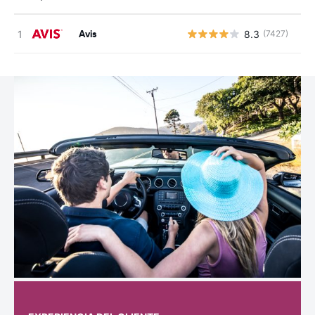
Avis
8.3
(7427)
N