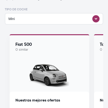
TIPO DE COCHE
Mini
Fiat 500
Toy
O similar
O sim
Nuestras mejores ofertas
Nues