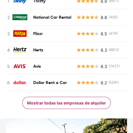
Thrifty
8.9
(6971)
National Car Rental
8.8
(492)
Flizzr
8.5
(479)
Hertz
8.3
(8812)
Avis
8.3
(7437)
Dollar Rent a Car
8.2
(5291)
Mostrar todas las empresas de alquiler