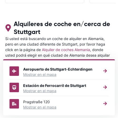
con CARRENTALS y si mi próximo viaje
tengo opción volverá a alquilar vehículo
con CARRETALS. Muchas gracias.
RECOMIENDO CARRENTALS al menos
para ALBANIA
Alquileres de coche en/cerca de
Stuttgart
Si usted está buscando un coche de alquiler en Alemania,
pero en una ciudad diferente de Stuttgart, por favor haga
click en la página de
Alquiler de coches Alemania
, donde
usted podrá elegir en qué ciudad de Alemania desea alquilar
un coche.
Aeropuerto de Stuttgart-Echterdingen
Mostrar en el mapa
Estación de Ferrocarril de Stuttgart
Mostrar en el mapa
Pragstraße 120
Mostrar en el mapa