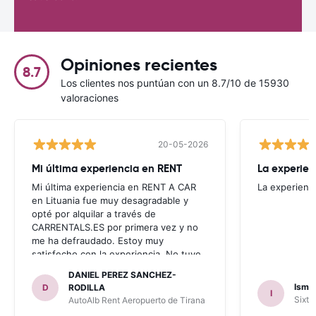
Opiniones recientes
8.7
Los clientes nos puntúan con un 8.7/10 de 15930
valoraciones
20-05-2026
Mi última experiencia en RENT
La experien
Mi última experiencia en RENT A CAR
La experienc
en Lituania fue muy desagradable y
opté por alquilar a través de
CARRENTALS.ES por primera vez y no
me ha defraudado. Estoy muy
satisfecho con la experiencia. No tuve
problema con AUTOALB, no me
DANIEL PEREZ SANCHEZ-
invitaron a adquirir un seguro (como
Ismae
D
RODILLA
I
había leído en varios blog). En mis
Sixt 
AutoAlb Rent Aeropuerto de Tirana
anteriores viajes nunca había alquilado