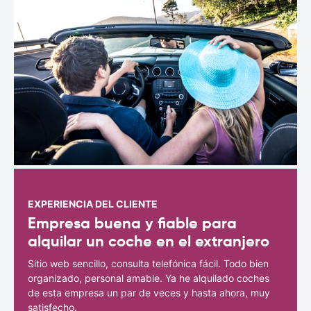
EXPERIENCIA DEL CLIENTE
Empresa buena y fiable para
alquilar un coche en el extranjero
Sitio web sencillo, consulta telefónica fácil. Todo bien
organizado, personal amable. Ya he alquilado coches
de esta empresa un par de veces y hasta ahora, muy
satisfecho.