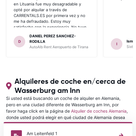
en Lituania fue muy desagradable y
opté por alquilar a través de
CARRENTALS.ES por primera vez y no
me ha defraudado. Estoy muy
satisfecho con la experiencia. No tuve
problema con AUTOALB, no me
DANIEL PEREZ SANCHEZ-
invitaron a adquirir un seguro (como
Ismae
D
RODILLA
I
había leído en varios blog). En mis
Sixt 
AutoAlb Rent Aeropuerto de Tirana
anteriores viajes nunca había alquilado
con CARRENTALS y si mi próximo viaje
tengo opción volverá a alquilar vehículo
con CARRETALS. Muchas gracias.
RECOMIENDO CARRENTALS al menos
para ALBANIA
Alquileres de coche en/cerca de
Wasserburg am Inn
Si usted está buscando un coche de alquiler en Alemania,
pero en una ciudad diferente de Wasserburg am Inn, por
favor haga click en la página de
Alquiler de coches Alemania
,
donde usted podrá elegir en qué ciudad de Alemania desea
alquilar un coche.
Am Leitenfeld 1