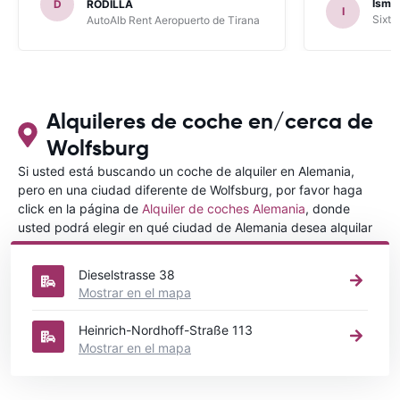
Ismae
D
RODILLA
I
había leído en varios blog). En mis
Sixt 
AutoAlb Rent Aeropuerto de Tirana
anteriores viajes nunca había alquilado
con CARRENTALS y si mi próximo viaje
tengo opción volverá a alquilar vehículo
con CARRETALS. Muchas gracias.
RECOMIENDO CARRENTALS al menos
para ALBANIA
Alquileres de coche en/cerca de
Wolfsburg
Si usted está buscando un coche de alquiler en Alemania,
pero en una ciudad diferente de Wolfsburg, por favor haga
click en la página de
Alquiler de coches Alemania
, donde
usted podrá elegir en qué ciudad de Alemania desea alquilar
un coche.
Dieselstrasse 38
Mostrar en el mapa
Heinrich-Nordhoff-Straße 113
Mostrar en el mapa