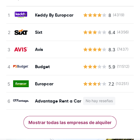
Keddy By Europcar
8
(4319)
N
Sixt
6.4
(4356)
N
Avis
8.3
(7437)
N
Budget
5.9
(11512)
N
Europcar
7.2
(10251)
N
Advantage Rent a Car
No hay reseñas
N
Mostrar todas las empresas de alquiler