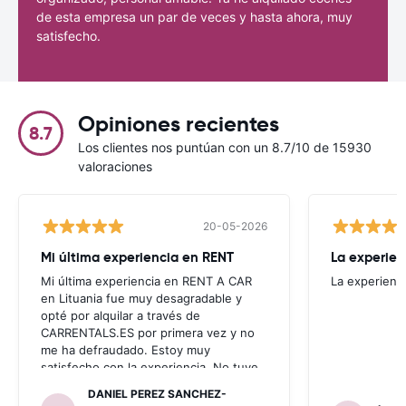
de esta empresa un par de veces y hasta ahora, muy
satisfecho.
Opiniones recientes
8.7
Los clientes nos puntúan con un 8.7/10 de 15930
valoraciones
20-05-2026
Mi última experiencia en RENT
La experien
Mi última experiencia en RENT A CAR
La experienc
en Lituania fue muy desagradable y
opté por alquilar a través de
CARRENTALS.ES por primera vez y no
me ha defraudado. Estoy muy
satisfecho con la experiencia. No tuve
problema con AUTOALB, no me
DANIEL PEREZ SANCHEZ-
invitaron a adquirir un seguro (como