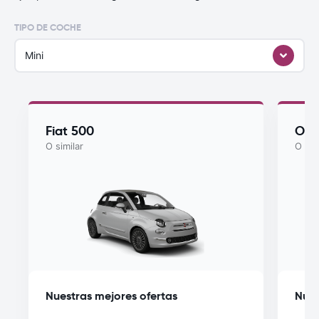
TIPO DE COCHE
Mini
Fiat 500
Ope
O similar
O sim
Nuestras mejores ofertas
Nues