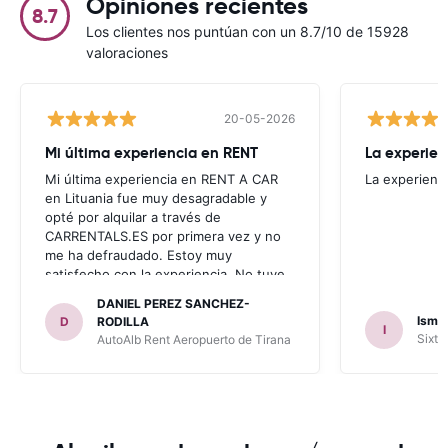
Opiniones recientes
8.7
Los clientes nos puntúan con un 8.7/10 de 15928
valoraciones
20-05-2026
Mi última experiencia en RENT
La experien
Mi última experiencia en RENT A CAR
La experienc
en Lituania fue muy desagradable y
opté por alquilar a través de
CARRENTALS.ES por primera vez y no
me ha defraudado. Estoy muy
satisfecho con la experiencia. No tuve
problema con AUTOALB, no me
DANIEL PEREZ SANCHEZ-
invitaron a adquirir un seguro (como
Ismae
D
RODILLA
I
había leído en varios blog). En mis
Sixt 
AutoAlb Rent Aeropuerto de Tirana
anteriores viajes nunca había alquilado
con CARRENTALS y si mi próximo viaje
tengo opción volverá a alquilar vehículo
con CARRETALS. Muchas gracias.
RECOMIENDO CARRENTALS al menos
para ALBANIA