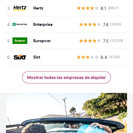
Hertz
8.1
(8807)
Enterprise
7.6
(2406)
N
Europcar
7.5
(10239)
N
Sixt
6.4
(4354)
Mostrar todas las empresas de alquiler