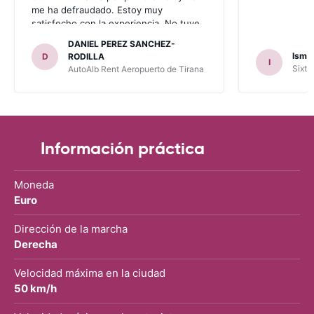
me ha defraudado. Estoy muy
satisfecho con la experiencia. No tuve
problema con AUTOALB, no me
DANIEL PEREZ SANCHEZ-
invitaron a adquirir un seguro (como
Ismae
D
RODILLA
I
había leído en varios blog). En mis
Sixt 
AutoAlb Rent Aeropuerto de Tirana
anteriores viajes nunca había alquilado
con CARRENTALS y si mi próximo viaje
tengo opción volverá a alquilar vehículo
con CARRETALS. Muchas gracias.
RECOMIENDO CARRENTALS al menos
para ALBANIA
Información práctica
Moneda
Euro
Dirección de la marcha
Derecha
Velocidad máxima en la ciudad
50 km/h