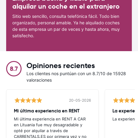
alquilar un coche en el extranjero
Sitio web sencillo, consulta telefónica fácil. Todo bien
organizado, personal amable. Ya he alquilado coches
de esta empresa un par de veces y hasta ahora, muy
satisfecho.
Opiniones recientes
8.7
Los clientes nos puntúan con un 8.7/10 de 15928
valoraciones
20-05-2026
Mi última experiencia en RENT
La experien
Mi última experiencia en RENT A CAR
La experienc
en Lituania fue muy desagradable y
opté por alquilar a través de
CARRENTALS.ES por primera vez y no