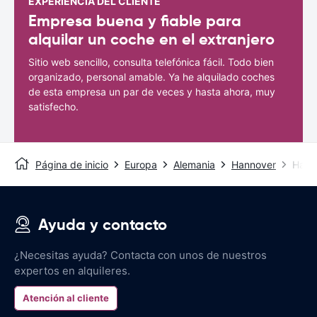
EXPERIENCIA DEL CLIENTE
Empresa buena y fiable para
alquilar un coche en el extranjero
Sitio web sencillo, consulta telefónica fácil. Todo bien
organizado, personal amable. Ya he alquilado coches
de esta empresa un par de veces y hasta ahora, muy
satisfecho.
Página de inicio
Europa
Alemania
Hannover
Hanov
Ayuda y contacto
¿Necesitas ayuda? Contacta con unos de nuestros
expertos en alquileres.
Atención al cliente