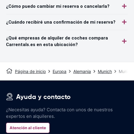
¿Cómo puedo cambiar mi reserva o cancelarla?
¿Cuándo recibiré una confirmación de mi reserva?
¿Qué empresas de alquiler de coches compara
Carrentals.es en esta ubicación?
Página de inicio
Europa
Alemania
Munich
Munich-
Ayuda y contacto
¿Necesitas ayuda? Contacta con unos de nuestros
expertos en alquileres.
Atención al cliente