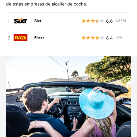
de estas empresas de alquiler de coche.
Sixt
6.6
(4356)
N
Flizzr
8.4
(479)
N