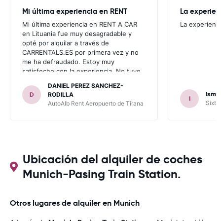
Mi última experiencia en RENT
La experien
Mi última experiencia en RENT A CAR
La experienc
en Lituania fue muy desagradable y
opté por alquilar a través de
CARRENTALS.ES por primera vez y no
me ha defraudado. Estoy muy
satisfecho con la experiencia. No tuve
problema con AUTOALB, no me
DANIEL PEREZ SANCHEZ-
invitaron a adquirir un seguro (como
Ismae
D
RODILLA
I
había leído en varios blog). En mis
Sixt 
AutoAlb Rent Aeropuerto de Tirana
anteriores viajes nunca había alquilado
con CARRENTALS y si mi próximo viaje
tengo opción volverá a alquilar vehículo
con CARRETALS. Muchas gracias.
RECOMIENDO CARRENTALS al menos
para ALBANIA
Ubicación del alquiler de coches
Munich-Pasing Train Station.
Otros lugares de alquiler en Munich