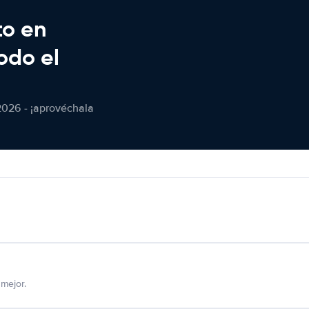
to en
odo el
2026 - ¡aprovéchala
mejor.