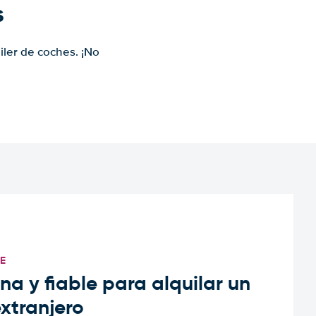
s
iler de coches. ¡No
TE
a y fiable para alquilar un
extranjero