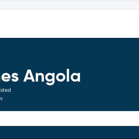
hes Angola
usted
n