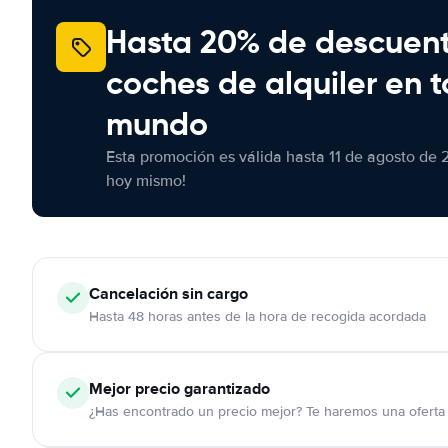
Hasta 20% de descuen
coches de alquiler en t
mundo
Esta promoción es válida hasta 11 de agosto de 
hoy mismo!
Cancelación
sin cargo
Hasta 48 horas antes de la hora de recogida acordada
Mejor precio garantizado
¿Has encontrado un precio mejor? Te haremos una oferta 