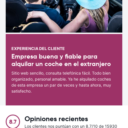
EXPERIENCIA DEL CLIENTE
Empresa buena y fiable para
alquilar un coche en el extranjero
Sitio web sencillo, consulta telefónica fácil. Todo bien
organizado, personal amable. Ya he alquilado coches
de esta empresa un par de veces y hasta ahora, muy
satisfecho.
Opiniones recientes
8.7
Los clientes nos puntúan con un 8.7/10 de 15930