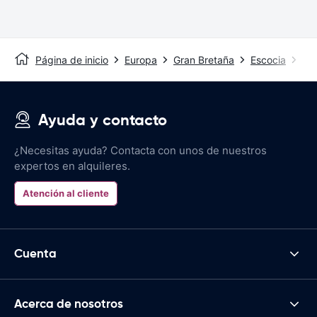
Página de inicio
Europa
Gran Bretaña
Escocia
Le
Ayuda y contacto
¿Necesitas ayuda? Contacta con unos de nuestros
expertos en alquileres.
Atención al cliente
Cuenta
Acerca de nosotros