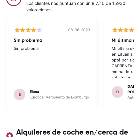
Los clientes nos puntúan con un 8.7/10 de 15930
valoraciones
08-06-2023
Sin problema
Mi última e
Sin problema
Mi última ex
en Lituania 
opté por alqu
CARRENTALS.
me ha defra
satisfecho co
problema co
DANI
invitaron a a
Elena
D
RODI
E
había leído e
Europcar Aeropuerto de Edimburgo
AutoA
anteriores vi
con CARRENTA
tengo opción 
con CARRETA
RECOMIENDO
para ALBANI
Alquileres de coche en/cerca de