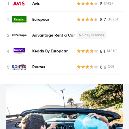
Avis
8
(7437)
N
Europcar
8.7
(10251)
N
Advantage Rent a Car
No hay reseñas
N
Keddy By Europcar
8.1
(4319)
N
Routes
6.6
(22)
N