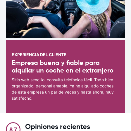
EXPERIENCIA DEL CLIENTE
Empresa buena y fiable para
alquilar un coche en el extranjero
Sitio web sencillo, consulta telefónica fácil. Todo bien
organizado, personal amable. Ya he alquilado coches
de esta empresa un par de veces y hasta ahora, muy
satisfecho.
Opiniones recientes
8.7