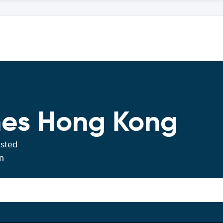
hes Hong Kong
usted
n