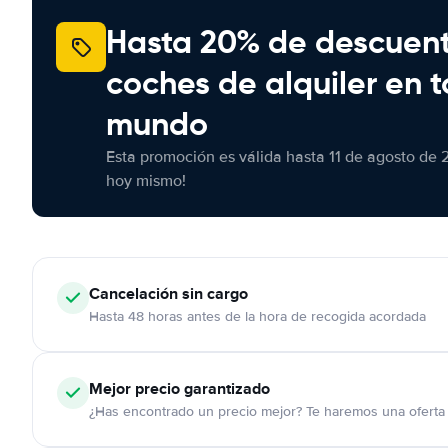
Hasta 20% de descuen
coches de alquiler en t
mundo
Esta promoción es válida hasta 11 de agosto de 
hoy mismo!
Cancelación
sin cargo
Hasta 48 horas antes de la hora de recogida acordada
Mejor precio garantizado
¿Has encontrado un precio mejor? Te haremos una oferta 