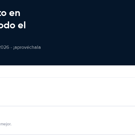
to en
odo el
2026 - ¡aprovéchala
mejor.