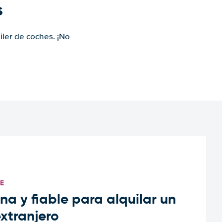
s
iler de coches. ¡No
TE
a y fiable para alquilar un
extranjero