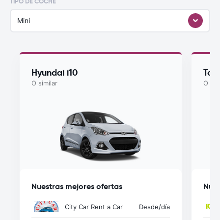
TIPO DE COCHE
Mini
Hyundai i10
Toy
O similar
O sim
Nuestras mejores ofertas
Nues
City Car Rent a Car
Desde
/día