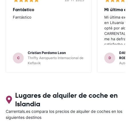
Fantástico
Mi última e
Fantástico
Mi última ex
en Lituania 
opté por alqu
CARRENTALS.
me ha defra
satisfecho co
problema co
Cristian Perdomo Leon
DANI
invitaron a a
C
Thrifty Aeropuerto Internacional de
D
RODI
había leído e
Keflavik
AutoA
anteriores vi
con CARRENTA
tengo opción 
con CARRETA
RECOMIENDO
para ALBANI
Lugares de alquiler de coche en
Islandia
Carrentals.es compara los precios de alquiler de coches en los
siguientes destinos