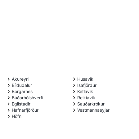
Akureyri
Husavik
Bíldudalur
Isafjördur
Borgarnes
Keflavík
Búðarhólshverfi
Reikiavik
Egilstadir
Sauðárkrókur
Hafnarfjörður
Vestmannaeyjar
Höfn