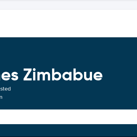
ches Zimbabue
usted
n