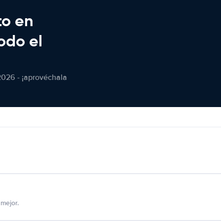
to en
odo el
2026 - ¡aprovéchala
mejor.