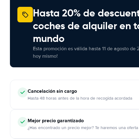
Hasta 20% de descuen
coches de alquiler en t
mundo
Esta promoción es válida hasta 11 de agosto de 
hoy mismo!
Cancelación
sin cargo
Hasta 48 horas antes de la hora de recogida acordada
Mejor precio garantizado
¿Has encontrado un precio mejor? Te haremos una oferta 