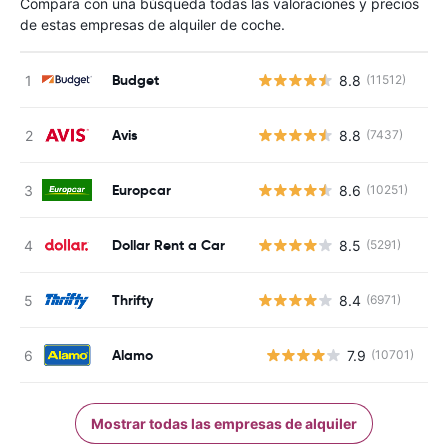
Compara con una búsqueda todas las valoraciones y precios
de estas empresas de alquiler de coche.
Budget
8.8
(11512)
Avis
8.8
(7437)
Europcar
8.6
(10251)
Dollar Rent a Car
8.5
(5291)
Thrifty
8.4
(6971)
Alamo
7.9
(10701)
N
Mostrar todas las empresas de alquiler