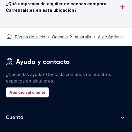
¿Qué empresas de alquiler de coches compara
Carrentals.es en esta ubicación?
Página de inicio
Oceanía
Australia
Alice Springs
A
Ayuda y contacto
¿Necesitas ayuda? Contacta con unos de nuestros
expertos en alquileres.
Atención al cliente
Cuenta