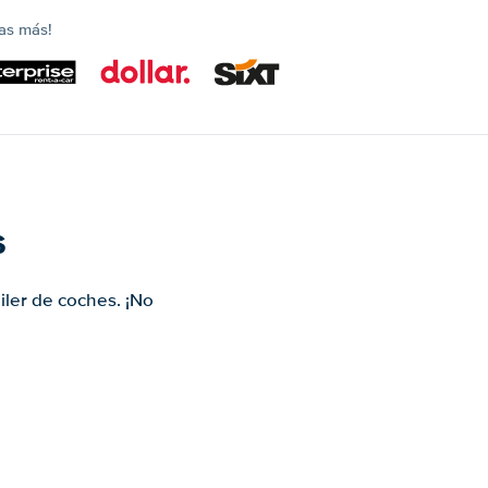
as más!
s
iler de coches. ¡No