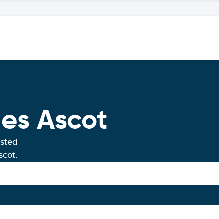
hes Ascot
usted
scot.