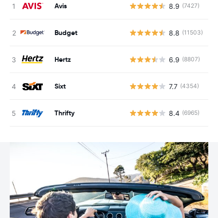
Avis
8.9
(7427)
N
Budget
8.8
(11503)
N
Hertz
6.9
(8807)
N
Sixt
7.7
(4354)
N
Thrifty
8.4
(6965)
N