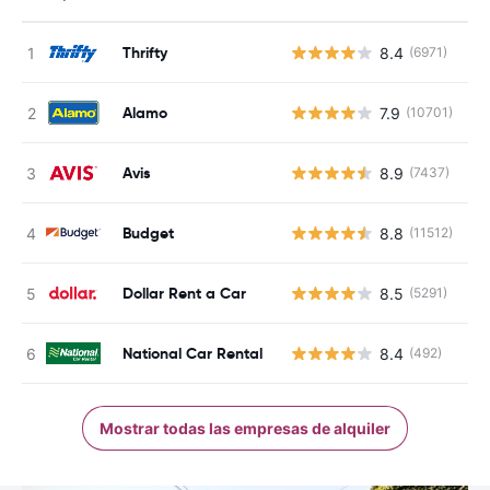
Thrifty
8.4
(6971)
N
Alamo
7.9
(10701)
N
Avis
8.9
(7437)
N
Budget
8.8
(11512)
N
Dollar Rent a Car
8.5
(5291)
N
National Car Rental
8.4
(492)
N
Mostrar todas las empresas de alquiler