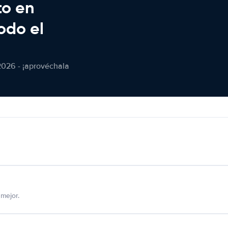
to en
odo el
2026 - ¡aprovéchala
mejor.