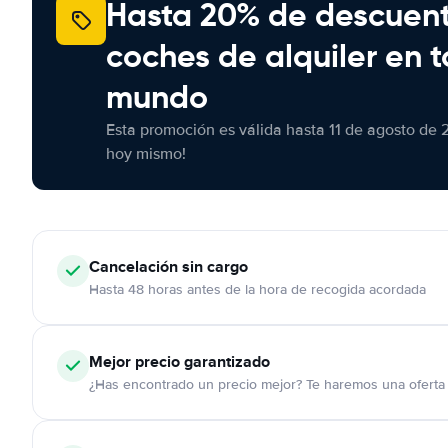
Hasta 20% de descuen
coches de alquiler en t
mundo
Esta promoción es válida hasta 11 de agosto de 
hoy mismo!
Cancelación
sin cargo
Hasta 48 horas antes de la hora de recogida acordada
Mejor precio garantizado
¿Has encontrado un precio mejor? Te haremos una oferta 