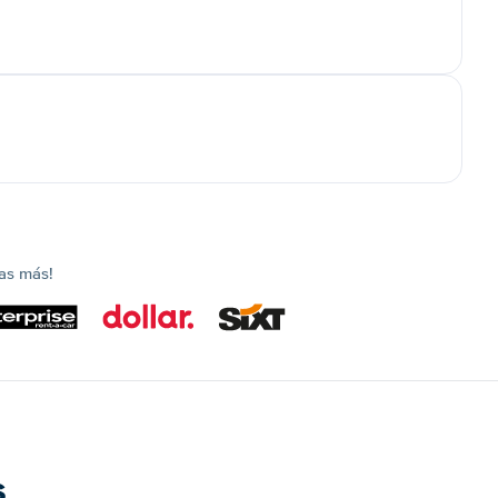
as más!
s