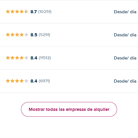
8.7
Desde
/ día
(10251)
8.5
Desde
/ día
(5291)
8.4
Desde
/ día
(11512)
8.4
Desde
/ día
(6971)
Mostrar todas las empresas de alquiler