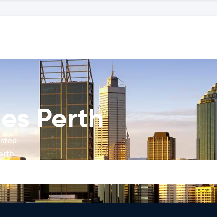
hes Perth
usted
erth.