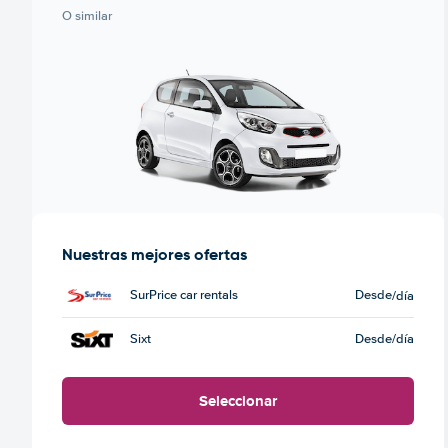
O similar
Nuestras mejores ofertas
SurPrice car rentals
Desde
/día
Sixt
Desde
/día
Seleccionar