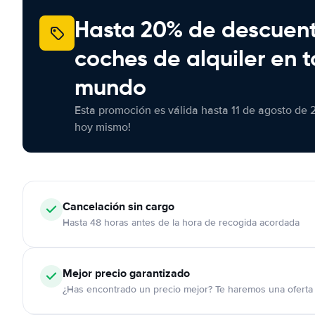
Hasta 20% de descuen
coches de alquiler en t
mundo
Esta promoción es válida hasta 11 de agosto de 
hoy mismo!
Cancelación
sin cargo
Hasta 48 horas antes de la hora de recogida acordada
Mejor precio garantizado
¿Has encontrado un precio mejor? Te haremos una oferta 