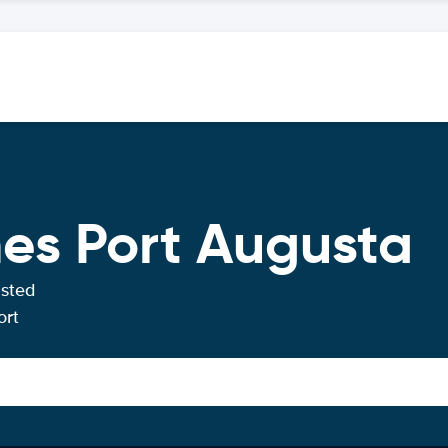
hes Port Augusta
usted
ort