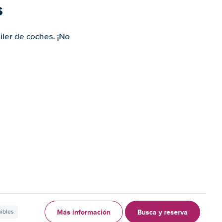
s
iler de coches. ¡No
Más información
Busca y reserva
nibles