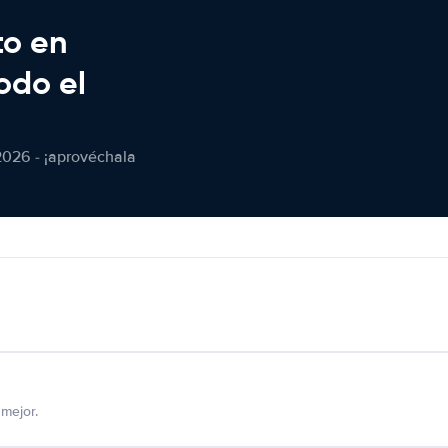
to en
odo el
2026 - ¡aprovéchala
mejor.