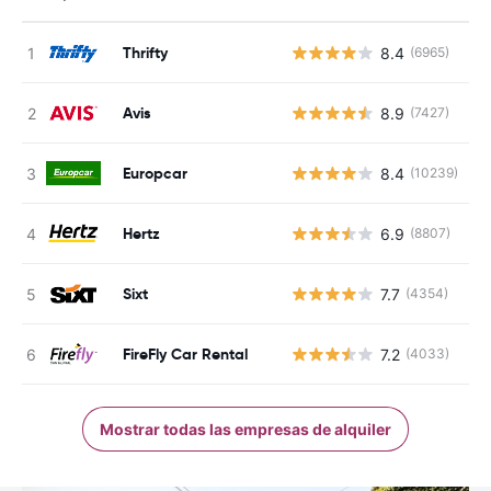
Thrifty
8.4
(6965)
N
Avis
8.9
(7427)
N
Europcar
8.4
(10239)
N
Hertz
6.9
(8807)
N
Sixt
7.7
(4354)
N
FireFly Car Rental
7.2
(4033)
N
Mostrar todas las empresas de alquiler