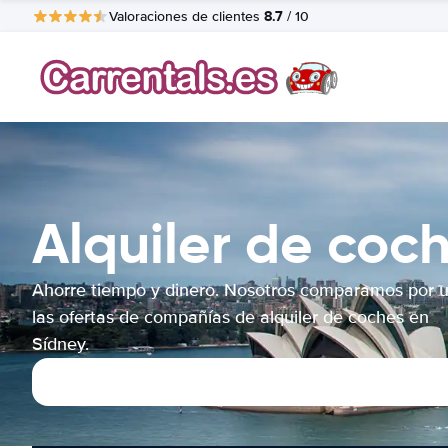
8.7
Valoraciones de clientes
/ 10
Alquiler de coc
Ahorre tiempo y dinero. Nosotros comparamos por 
las ofertas de compañías de alquiler de coches en
Sídney.