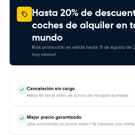
Hasta 20% de descuen
coches de alquiler en t
mundo
Esta promoción es válida hasta 11 de agosto de 
hoy mismo!
Cancelación
sin cargo
Hasta 48 horas antes de la hora de recogida acordada
Mejor precio garantizado
¿Has encontrado un precio mejor? Te haremos una oferta 