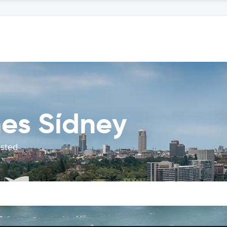
hes Sídney
usted