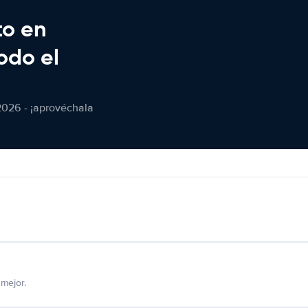
to en
odo el
2026 - ¡aprovéchala
mejor.