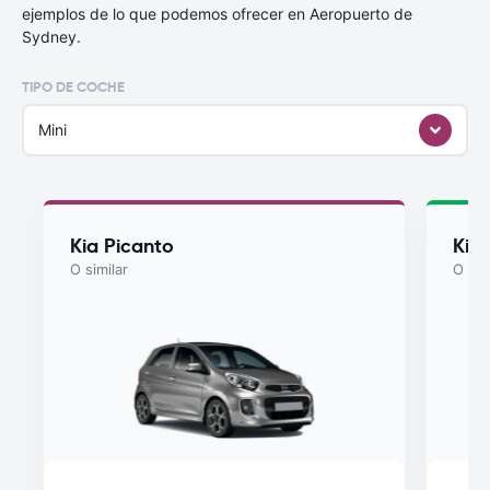
ejemplos de lo que podemos ofrecer en Aeropuerto de
Sydney.
TIPO DE COCHE
Mini
Kia Picanto
Kia
O similar
O sim