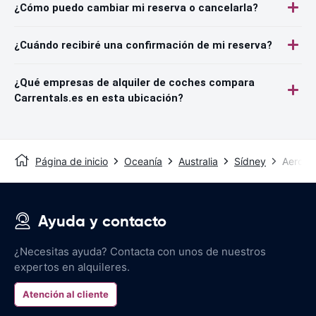
¿Cómo puedo cambiar mi reserva o cancelarla?
¿Cuándo recibiré una confirmación de mi reserva?
¿Qué empresas de alquiler de coches compara
Carrentals.es en esta ubicación?
Página de inicio
Oceanía
Australia
Sídney
Aeropu
Ayuda y contacto
¿Necesitas ayuda? Contacta con unos de nuestros
expertos en alquileres.
Atención al cliente