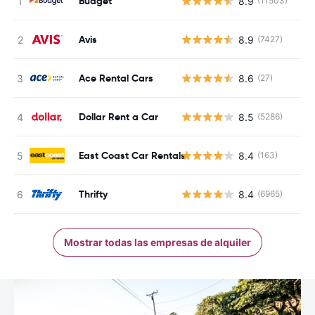
Budget
8.9
(11503)
Avis
8.9
(7427)
Ace Rental Cars
8.6
(27)
Dollar Rent a Car
8.5
(5286)
East Coast Car Rentals
8.4
(163)
Thrifty
8.4
(6965)
Mostrar todas las empresas de alquiler