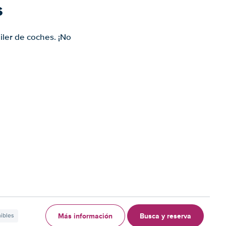
s
iler de coches. ¡No
Más información
Busca y reserva
nibles