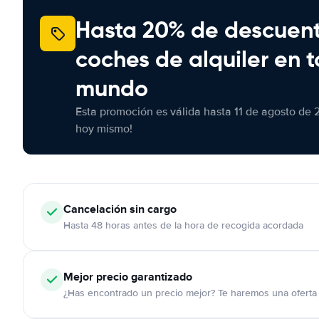
Hasta 20% de descuen
coches de alquiler en t
mundo
Esta promoción es válida hasta 11 de agosto de 
hoy mismo!
Cancelación
sin cargo
Hasta 48 horas antes de la hora de recogida acordada
Mejor precio garantizado
¿Has encontrado un precio mejor? Te haremos una oferta 