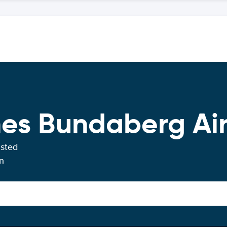
hes Bundaberg Ai
usted
n