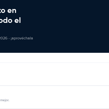
to en
odo el
2026 - ¡aprovéchala
mejor.