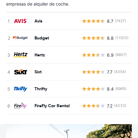
empresas de alquiler de coche.
Avis
8.7
(7427)
N
Budget
8.8
(11503)
N
Hertz
6.9
(8807)
N
Sixt
7.7
(4354)
N
Thrifty
8.4
(6965)
N
FireFly Car Rental
7.2
(4033)
N