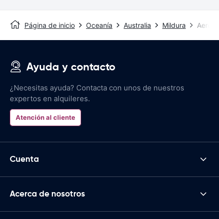
Página de inicio
Oceanía
Australia
Mildura
Aeropu
Ayuda y contacto
¿Necesitas ayuda? Contacta con unos de nuestros
expertos en alquileres.
Atención al cliente
Cuenta
Acerca de nosotros