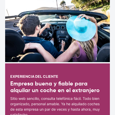
EXPERIENCIA DEL CLIENTE
Empresa buena y fiable para
alquilar un coche en el extranjero
Sitio web sencillo, consulta telefónica fácil. Todo bien
organizado, personal amable. Ya he alquilado coches
de esta empresa un par de veces y hasta ahora, muy
satisfecho.