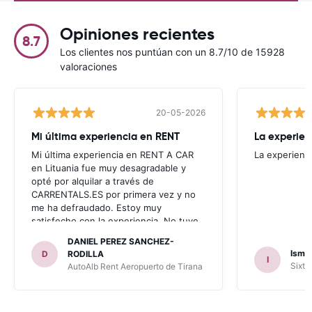
Opiniones recientes
8.7
Los clientes nos puntúan con un 8.7/10 de 15928
valoraciones
20-05-2026
Mi última experiencia en RENT
La experien
Mi última experiencia en RENT A CAR
La experienc
en Lituania fue muy desagradable y
opté por alquilar a través de
CARRENTALS.ES por primera vez y no
me ha defraudado. Estoy muy
satisfecho con la experiencia. No tuve
problema con AUTOALB, no me
DANIEL PEREZ SANCHEZ-
invitaron a adquirir un seguro (como
Ismae
D
RODILLA
I
había leído en varios blog). En mis
Sixt 
AutoAlb Rent Aeropuerto de Tirana
anteriores viajes nunca había alquilado
con CARRENTALS y si mi próximo viaje
tengo opción volverá a alquilar vehículo