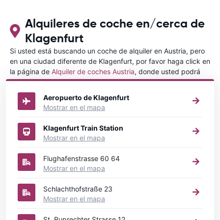
con CARRETALS. Muchas gracias.
RECOMIENDO CARRENTALS al menos
para ALBANIA
Alquileres de coche en/cerca de
Klagenfurt
Si usted está buscando un coche de alquiler en Austria, pero
en una ciudad diferente de Klagenfurt, por favor haga click en
la página de
Alquiler de coches Austria
, donde usted podrá
elegir en qué ciudad de Austria desea alquilar un coche.
Aeropuerto de Klagenfurt
Mostrar en el mapa
Klagenfurt Train Station
Mostrar en el mapa
Flughafenstrasse 60 64
Mostrar en el mapa
Schlachthofstraße 23
Mostrar en el mapa
St. Ruprechter Strasse 12