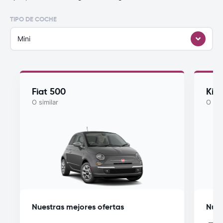
TIPO DE COCHE
Mini
Fiat 500
Kia
O similar
O sim
Nuestras mejores ofertas
Nues