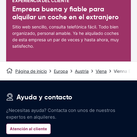
EXPERIENCIA DEL CLIENTE
Empresa buena y fiable para
alquilar un coche en el extranjero
Sitio web sencillo, consulta telefónica fácil. Todo bien
organizado, personal amable. Ya he alquilado coches
de esta empresa un par de veces y hasta ahora, muy
satisfecho.
Página de inicio
Europa
Austria
Viena
Vienna Erd
Ayuda y contacto
¿Necesitas ayuda? Contacta con unos de nuestros
expertos en alquileres.
Atención al cliente