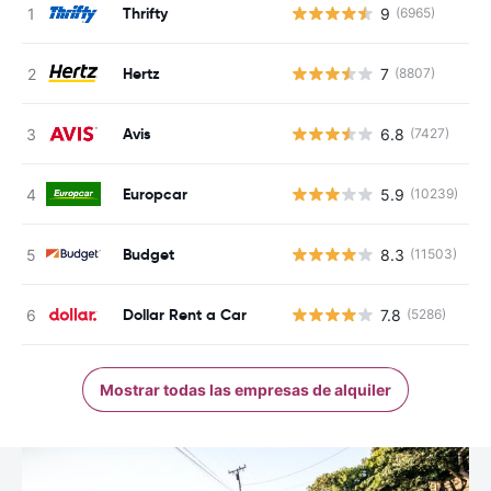
Thrifty
9
(6965)
N
Hertz
7
(8807)
N
Avis
6.8
(7427)
N
Europcar
5.9
(10239)
N
Budget
8.3
(11503)
N
Dollar Rent a Car
7.8
(5286)
N
Mostrar todas las empresas de alquiler