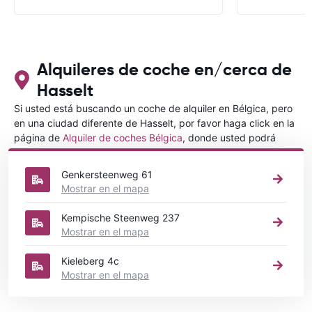
con CARRENTALS y si mi próximo viaje
tengo opción volverá a alquilar vehículo
con CARRETALS. Muchas gracias.
RECOMIENDO CARRENTALS al menos
para ALBANIA
Alquileres de coche en/cerca de
Hasselt
Si usted está buscando un coche de alquiler en Bélgica, pero
en una ciudad diferente de Hasselt, por favor haga click en la
página de
Alquiler de coches Bélgica
, donde usted podrá
elegir en qué ciudad de Bélgica desea alquilar un coche.
Genkersteenweg 61
Mostrar en el mapa
Kempische Steenweg 237
Mostrar en el mapa
Kieleberg 4c
Mostrar en el mapa