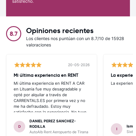
satisfecho.
Opiniones recientes
8.7
Los clientes nos puntúan con un 8.7/10 de 15928
valoraciones
20-05-2026
Mi última experiencia en RENT
La experien
Mi última experiencia en RENT A CAR
La experienc
en Lituania fue muy desagradable y
opté por alquilar a través de
CARRENTALS.ES por primera vez y no
me ha defraudado. Estoy muy
satisfecho con la experiencia. No tuve
problema con AUTOALB, no me
DANIEL PEREZ SANCHEZ-
invitaron a adquirir un seguro (como
Ismae
D
RODILLA
I
había leído en varios blog). En mis
Sixt 
AutoAlb Rent Aeropuerto de Tirana
anteriores viajes nunca había alquilado