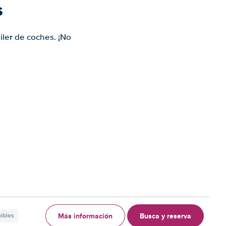
s
iler de coches. ¡No
Más información
Busca y reserva
nibles