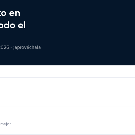
to en
odo el
2026 - ¡aprovéchala
mejor.