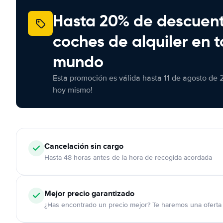
Hasta 20% de descuen
coches de alquiler en t
mundo
Esta promoción es válida hasta 11 de agosto de 
hoy mismo!
Cancelación
sin cargo
Hasta 48 horas antes de la hora de recogida acordada
Mejor precio garantizado
¿Has encontrado un precio mejor? Te haremos una oferta 