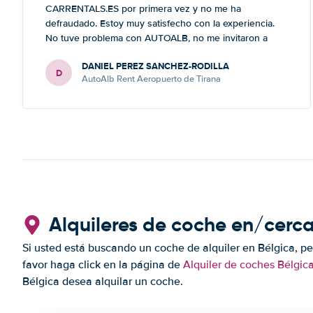
CARRENTALS.ES por primera vez y no me ha
defraudado. Estoy muy satisfecho con la experiencia.
No tuve problema con AUTOALB, no me invitaron a
adquirir un seguro (como había leído en varios blog). En
DANIEL PEREZ SANCHEZ-RODILLA
mis anteriores viajes nunca había alquilado con
D
AutoAlb Rent Aeropuerto de Tirana
CARRENTALS y si mi próximo viaje tengo opción
volverá a alquilar vehículo con CARRETALS. Muchas
gracias. RECOMIENDO CARRENTALS al menos para
ALBANIA
Alquileres de coche en/cerca
Si usted está buscando un coche de alquiler en Bélgica, pe
favor haga click en la página de
Alquiler de coches Bélgic
Bélgica desea alquilar un coche.