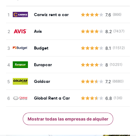
Carwiz rent a car
7.6
(866)
N
Avis
8.2
(7437)
N
Budget
8.1
(11512)
N
Europcar
8
(10251)
N
Goldcar
7.2
(6680)
N
Global Rent a Car
6.8
(136)
N
Mostrar todas las empresas de alquiler