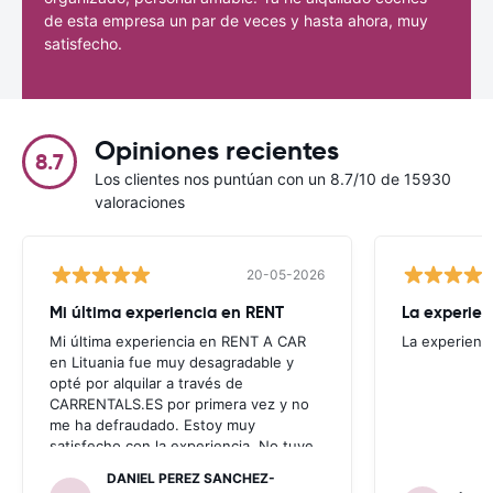
de esta empresa un par de veces y hasta ahora, muy
satisfecho.
Opiniones recientes
8.7
Los clientes nos puntúan con un 8.7/10 de 15930
valoraciones
20-05-2026
Mi última experiencia en RENT
La experien
Mi última experiencia en RENT A CAR
La experienc
en Lituania fue muy desagradable y
opté por alquilar a través de
CARRENTALS.ES por primera vez y no
me ha defraudado. Estoy muy
satisfecho con la experiencia. No tuve
problema con AUTOALB, no me
DANIEL PEREZ SANCHEZ-
invitaron a adquirir un seguro (como