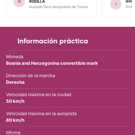
Ismae
D
RODILLA
I
había leído en varios blog). En mis
Sixt 
AutoAlb Rent Aeropuerto de Tirana
anteriores viajes nunca había alquilado
con CARRENTALS y si mi próximo viaje
tengo opción volverá a alquilar vehículo
con CARRETALS. Muchas gracias.
RECOMIENDO CARRENTALS al menos
para ALBANIA
Información práctica
Moneda
Bosnia and Herzegovina convertible mark
Dirección de la marcha
Derecha
Velocidad máxima en la ciudad
50 km/h
Velocidad máxima en la autopista
80 km/h
Idioma