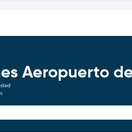
hes Aeropuerto d
usted
n