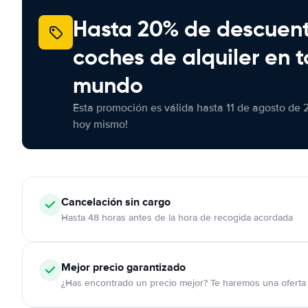
Hasta 20% de descuen
coches de alquiler en t
mundo
Esta promoción es válida hasta 11 de agosto de 
hoy mismo!
Cancelación
sin cargo
Hasta 48 horas antes de la hora de recogida acordada
Mejor precio garantizado
¿Has encontrado un precio mejor? Te haremos una oferta 