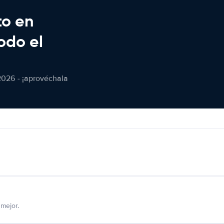
to en
odo el
2026 - ¡aprovéchala
mejor.