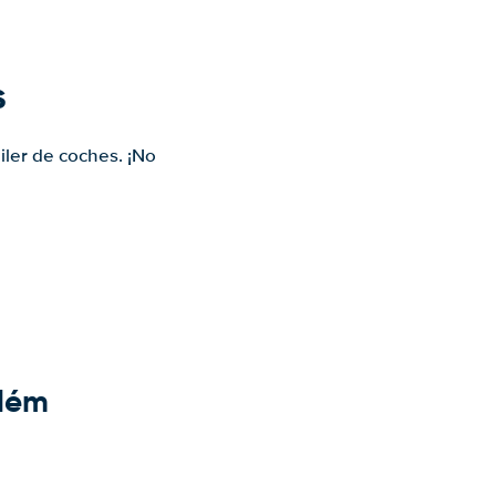
s
iler de coches. ¡No
elém