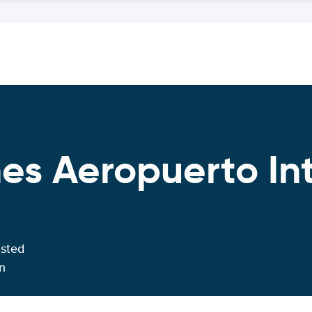
hes Aeropuerto In
usted
n