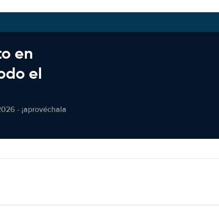
to en
odo el
2026 - ¡aprovéchala